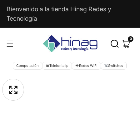
Ir
Bienvenido a la tienda Hinag Redes y
Directamente
Tecnología
Al
Contenido
0
0
artícu
Computación
Telefonia Ip
Redes WiFi
Switches
Cib
rir
Ir
emento
Directamente
ltimedia
Galería
A
La
multimedia
sta
Información
Del
lería
Producto