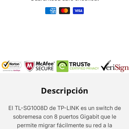
puertos
puertos
10/100/1000
10/100/1000
Mbps
Mbps
Descripción
El TL-SG1008D de TP-LINK es un switch de
sobremesa con 8 puertos Gigabit que le
permite migrar fácilmente su red a la