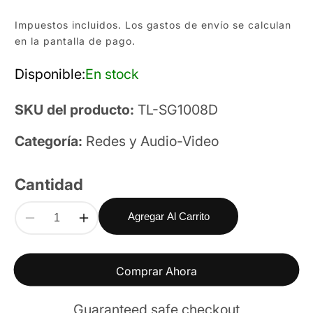
habitual
Impuestos incluidos. Los
gastos de envío
se calculan
en la pantalla de pago.
Disponible:
En stock
SKU del producto:
TL-SG1008D
Categoría:
Redes y Audio-Video
Cantidad
Agregar Al Carrito
Reducir
Aumentar
alería
cantidad
cantidad
ultimedia
para
para
Switch
Switch
Comprar Ahora
de
de
escritorio
escritorio
Guaranteed safe checkout
8
8