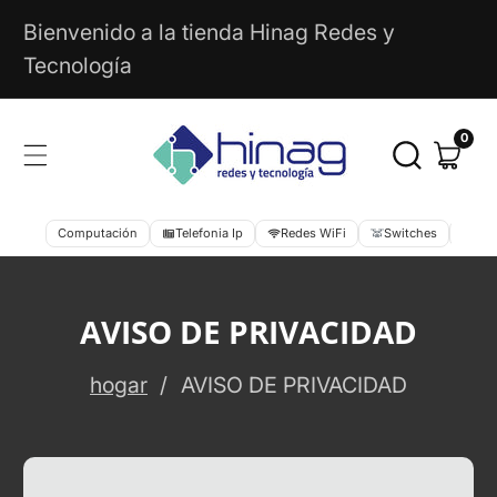
Ir
Bienvenido a la tienda Hinag Redes y
Directamente
Tecnología
Al
Contenido
0
0
artícu
Computación
Telefonia Ip
Redes WiFi
Switches
Cib
AVISO DE PRIVACIDAD
hogar
AVISO DE PRIVACIDAD