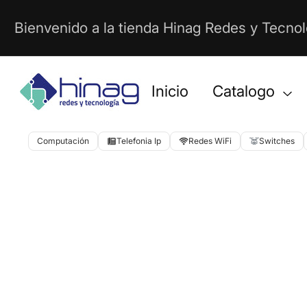
Ir
Bienvenido a la tienda Hinag Redes y Tecnol
Directamente
Al
Contenido
Inicio
Catalogo
Computación
Telefonia Ip
Redes WiFi
Switches
Abrir
Ir
elemento
Directamente
multimedia
1
A
en
La
vista
Información
de
Del
galería