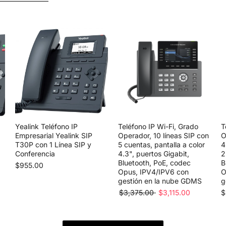
Yealink Teléfono IP
Teléfono IP Wi-Fi, Grado
T
Empresarial Yealink SIP
Operador, 10 líneas SIP con
O
T30P con 1 Línea SIP y
5 cuentas, pantalla a color
4
Conferencia
4.3", puertos Gigabit,
2
Bluetooth, PoE, codec
B
$955.00
Opus, IPV4/IPV6 con
O
gestión en la nube GDMS
g
$3,375.00
$3,115.00
$