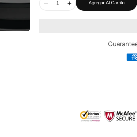
Agregar Al Carrito
Reducir
Aumentar
cantidad
cantidad
para
para
Speak
Speak
510,
510,
Altavoz
Altavoz
Guarante
portátil
portátil
con
con
micrófono
micrófono
integrado,
integrado,
de
de
gama
gama
media
media
ideal
ideal
para
para
conferencias
conferencias
de
de
audio,
audio,
certificado
certificado
Microsoft
Microsoft
Skype
Skype
Empresarial
Empresarial