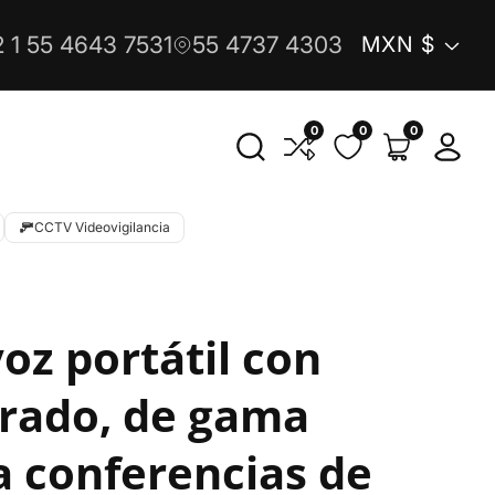
País/reg
 1 55 4643 7531
55 4737 4303
MXN $
0
0
0
0
Iniciar
artículos
sesió
CCTV Videovigilancia
oz portátil con
grado, de gama
a conferencias de