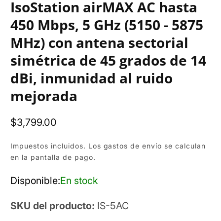
IsoStation airMAX AC hasta
450 Mbps, 5 GHz (5150 - 5875
MHz) con antena sectorial
simétrica de 45 grados de 14
dBi, inmunidad al ruido
mejorada
Precio
$3,799.00
habitual
Impuestos incluidos. Los
gastos de envío
se calculan
en la pantalla de pago.
alería
ultimedia
Disponible:
En stock
SKU del producto:
IS-5AC