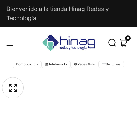
Ir
Bienvenido a la tienda Hinag Redes y
Directamente
Tecnología
Al
Contenido
0
0
artícu
Computación
Telefonia Ip
Redes WiFi
Switches
Cib
rir
Ir
emento
Directamente
ltimedia
Galería
A
La
multimedia
sta
Información
Del
lería
Producto