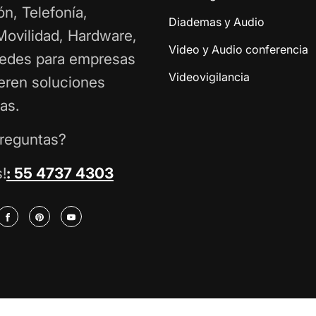
ón, Telefonía,
Diademas y Audio
 Movilidad, Hardware,
Video y Audio conferencia
Redes para empresas
Videovigilancia
eren soluciones
as.
reguntas?
!
: 55 4737 4303
tter
Facebook
Pinterest
YouTube