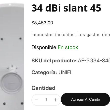
34 dBi slant 45
Precio
$8,453.00
habitual
Impuestos incluidos. Los
gastos de 
Disponible:
En stock
SKU del producto:
AF-5G34-S4
Categoría:
UNIFI
Cantidad
Agregar Al Carrito
Reducir
Aumentar
cantidad
cantidad