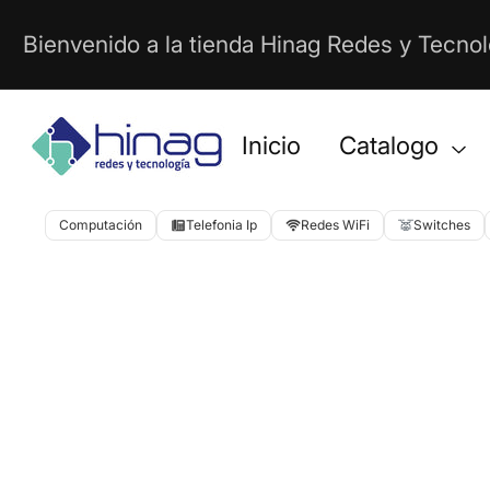
Ir
Bienvenido a la tienda Hinag Redes y Tecnol
Directamente
Al
Contenido
Inicio
Catalogo
Computación
Telefonia Ip
Redes WiFi
Switches
Abrir
Ir
elemento
Directamente
multimedia
1
A
en
La
vista
Información
de
Del
galería