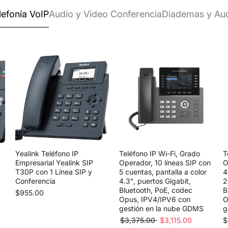
lefonía VoIP
Audio y Video Conferencia
Diademas y Au
Yealink Teléfono IP
Teléfono IP Wi-Fi, Grado
T
Empresarial Yealink SIP
Operador, 10 líneas SIP con
O
T30P con 1 Línea SIP y
5 cuentas, pantalla a color
4
Conferencia
4.3", puertos Gigabit,
2
Bluetooth, PoE, codec
B
$955.00
Opus, IPV4/IPV6 con
O
gestión en la nube GDMS
g
$3,375.00
$3,115.00
$