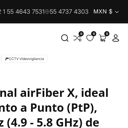
País/reg
 1 55 4643 7531
55 4737 4303
MXN $
0
0
0
0
Iniciar
artículos
sesió
CCTV Videovigilancia
al airFiber X, ideal
to a Punto (PtP),
 (4.9 - 5.8 GHz) de