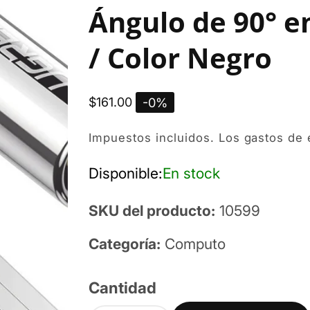
Ángulo de 90° e
/ Color Negro
Precio
$161.00
-
0
%
habitual
Impuestos incluidos. Los
gastos de 
Disponible:
En stock
SKU del producto:
10599
Categoría:
Computo
Cantidad