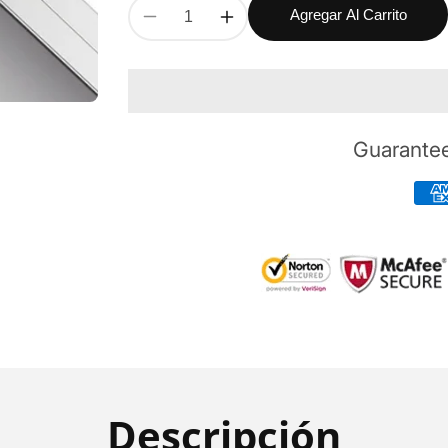
Agregar Al Carrito
Reducir
Aumentar
cantidad
cantidad
para
para
UGREEN
UGREEN
Cable
Cable
Auxiliar
Auxiliar
Guarante
Plano
Plano
2
2
Metros
Metros
/
/
Conector
Conector
3.5mm
3.5mm
a
a
3.5mm
3.5mm
/
/
Macho-
Macho-
Macho
Macho
/
/
Recto
Recto
a
a
Descripción
Angulo
Angulo
/
/