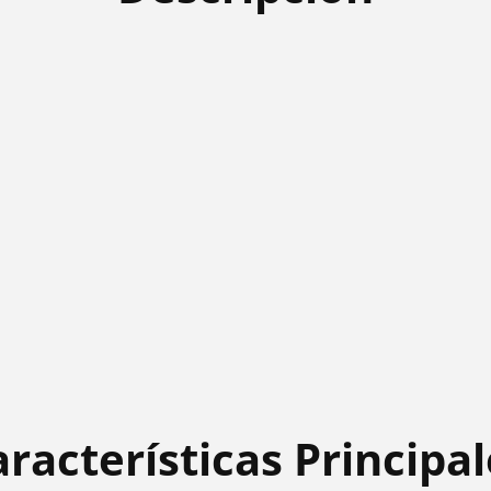
Ángulo
Ángulo
de
de
90°
90°
en
en
una
una
de
de
sus
sus
Puntas
Puntas
/
/
Color
Color
Negro
Negro
racterísticas Principa