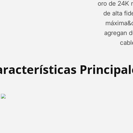
oro de 24K 
de alta fi
máxima&c
agregan du
cabl
racterísticas Principa