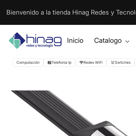
Ir
Bienvenido a la tienda Hinag Redes y Tecnol
Directamente
Al
Contenido
Inicio
Catalogo
Computación
Telefonia Ip
Redes WiFi
Switches
Abrir
Ir
elemento
Directamente
multimedia
1
A
en
La
vista
Información
de
Del
galería