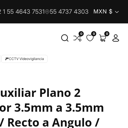
País/reg
 1 55 4643 7531
55 4737 4303
MXN $
0
0
0
0
Iniciar
artículos
sesió
CCTV Videovigilancia
xiliar Plano 2
tor 3.5mm a 3.5mm
 Recto a Angulo /