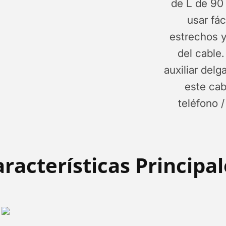
de L de 90
usar fá
estrechos y
del cable
auxiliar de
este cab
teléfono /
racterísticas Principa